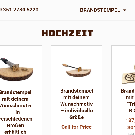
9 351 2780 6220
BRANDSTEMPEL
Hochzeit
Dieses
Produkt
weist
mehrere
Varianten
auf.
Brandstempel
Brand
Brandstempel
Die
mit deinem
mit
mit deinem
Optionen
Wunschmotiv
“Tr
Wunschmotiv
können
– individuelle
B
– in
auf
Größe
verschiedenen
137
der
Größen
Call for Price
30
Produktseite
erhältlich