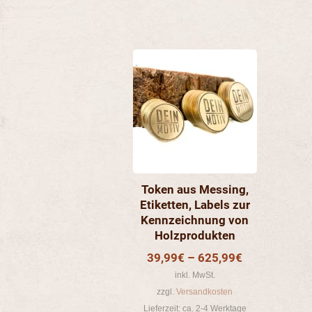
Dieses
Produkt
weist
mehrere
Varianten
auf.
Die
Optionen
können
auf
Token aus Messing,
der
Etiketten, Labels zur
Kennzeichnung von
Produktseite
Holzprodukten
gewählt
werden
39,99
€
–
625,99
€
inkl. MwSt.
zzgl.
Versandkosten
Lieferzeit:
ca. 2-4 Werktage