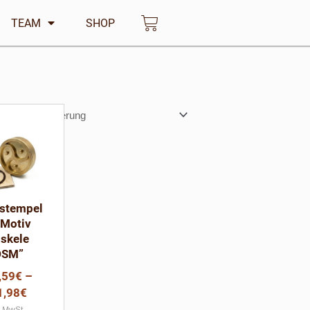
TEAM
SHOP
Warenkorb
Dieses
Produkt
weist
mehrere
Varianten
auf.
stempel
Die
 Motiv
Optionen
iskele
können
DSM”
auf
,59
€
–
der
1,98
€
Produktseite