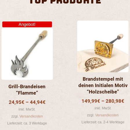
TOP ProduktE
Dieses
Dieses
Produkt
Produkt
Angebot!
weist
weist
mehrere
mehrere
Varianten
Varianten
auf.
auf.
Die
Die
Optionen
Optionen
können
können
auf
auf
Brandstempel mit
der
der
deinen Initialen Motiv
Grill-Brandeisen
“Holzscheibe”
Produktseite
Produktseite
“Flamme”
gewählt
gewählt
149,99
€
–
280,98
€
24,95
€
–
44,94
€
werden
werden
inkl. MwSt.
inkl. MwSt.
zzgl.
Versandkosten
zzgl.
Versandkosten
Lieferzeit:
ca. 2-4 Werktage
Lieferzeit:
ca. 3 Werktage