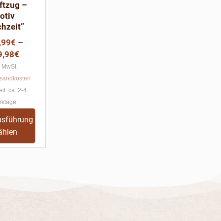
ftzug –
können
otiv
auf
hzeit”
der
,99
€
–
Produktseite
9,98
€
gewählt
. MwSt.
werden
sandkosten
eit:
ca. 2-4
rktage
usführung
ählen