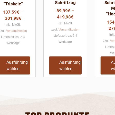
Schriftzug
Schri
“Triskele”
können
können
M
89,99
€
–
auf
auf
137,59
€
–
“Hoc
419,98
€
der
der
301,98
€
154
Produktseite
Produktseite
inkl. MwSt.
inkl. MwSt.
27
gewählt
gewählt
zzgl.
Versandkosten
zzgl.
Versandkosten
inkl
werden
werden
Lieferzeit:
ca. 2-4
Lieferzeit:
ca. 2-4
zzgl.
Ver
Werktage
Werktage
Lieferz
We
Ausführung
Ausführung
A
wählen
wählen
w