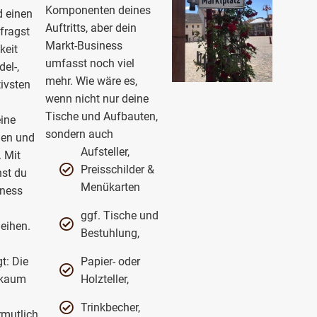
Komponenten deines
d einen
Auftritts, aber dein
fragst
Markt-Business
keit
umfasst noch viel
el-,
mehr. Wie wäre es,
ivsten
wenn nicht nur deine
Tische und Aufbauten,
eine
sondern auch
len und
Aufsteller,
 Mit
Preisschilder &
nst du
Menükarten
iness
ggf. Tische und
leihen.
Bestuhlung,
t: Die
Papier- oder
i kaum
Holzteller,
Trinkbecher,
rmutlich