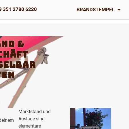
9 351 2780 6220
BRANDSTEMPEL
nd &
chäft
selbar
ten
Marktstand und
Auslage sind
 deinem
elementare