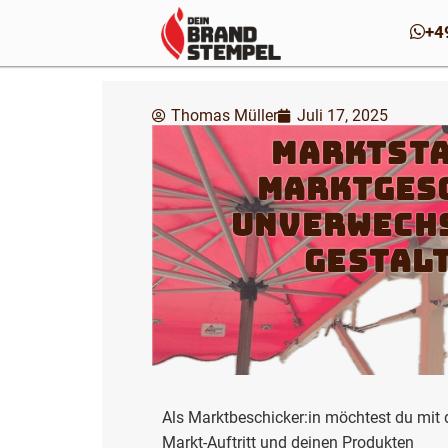
Zum
+4
Inhalt
springen
Thomas Müller
Juli 17, 2025
Marktsta
Marktges
unverwech
gestal
Als Marktbeschicker:in möchtest du mit
Markt-Auftritt und deinen Produkten