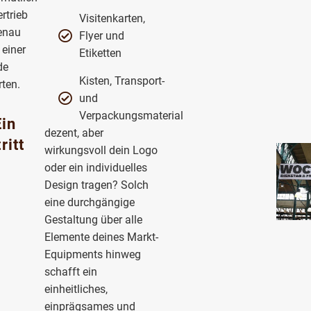
rtrieb
Visitenkarten,
enau
Flyer und
 einer
Etiketten
de
Kisten, Transport-
ten.
und
Verpackungsmaterial
Ein
dezent, aber
ritt
wirkungsvoll dein Logo
oder ein individuelles
Design tragen? Solch
eine durchgängige
Gestaltung über alle
Elemente deines Markt-
Equipments hinweg
schafft ein
einheitliches,
einprägsames und