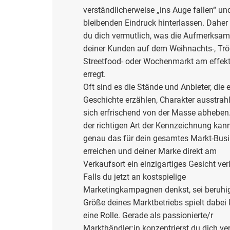
verständlicherweise „ins Auge fallen“ un
bleibenden Eindruck hinterlassen. Daher 
du dich vermutlich, was die Aufmerksam
deiner Kunden auf dem Weihnachts-, Tröd
Streetfood- oder Wochenmarkt am effekt
erregt.
Oft sind es die Stände und Anbieter, die 
Geschichte erzählen, Charakter ausstrah
sich erfrischend von der Masse abheben.
der richtigen Art der Kennzeichnung kan
genau das für dein gesamtes Markt-Bus
erreichen und deiner Marke direkt am
Verkaufsort ein einzigartiges Gesicht ver
Falls du jetzt an kostspielige
Marketingkampagnen denkst, sei beruhig
Größe deines Marktbetriebs spielt dabe
eine Rolle. Gerade als passionierte/r
Markthändler:in konzentrierst du dich ve