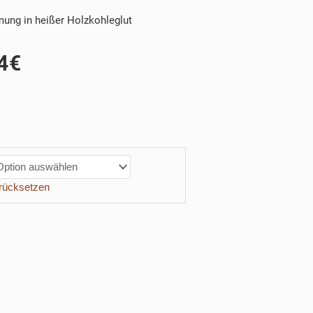
mung in heißer Holzkohleglut
4
€
rücksetzen