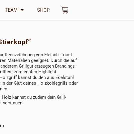
TEAM
SHOP
Warenkorb
Stierkopf”
 zur Kennzeichnung von Fleisch, Toast
en Materialien geeignet. Durch die auf
d anderem Grillgut erzeugten Brandings
illfest zum echten Highlight.
olzgriff kannst du den aus Edelstahl
 in der Glut deines Holzkohlegrills oder
men.
Holz kannst du zudem dein Grill-
t verstauen.
mm