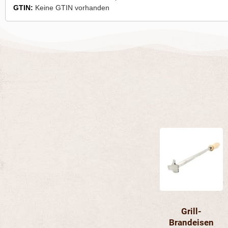
GTIN:
Keine GTIN vorhanden
Die
Pro
wei
meh
Vari
auf.
Die
Opt
Grill-
kön
Brandeisen
auf