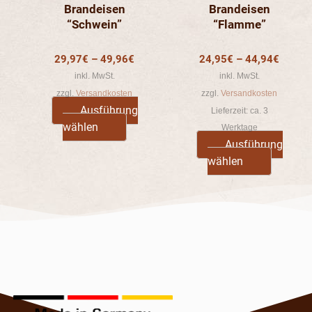
Brandeisen
Brandeisen
der
der
“Schwein”
“Flamme”
duktseite
Produktseite
Produkts
ählt
gewählt
gewählt
29,97
€
–
49,96
€
24,95
€
–
44,94
€
den
werden
werden
inkl. MwSt.
inkl. MwSt.
zzgl.
Versandkosten
zzgl.
Versandkosten
Ausführung
Lieferzeit:
ca. 3
wählen
Werktage
Ausführung
wählen