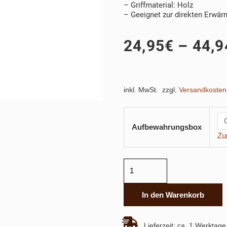
– Griffmaterial: Holz
– Geeignet zur direkten Erwär
24,95
€
–
44,9
inkl. MwSt.
zzgl.
Versandkosten
Grill-
Brandeisen
Aufbewahrungsbox
Zu
"Stierkopf"
Menge
In den Warenkorb
Lieferzeit:
ca. 1 Werktage