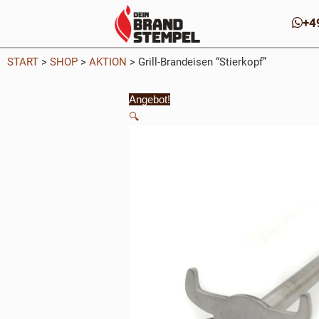
Zum
+4
Inhalt
springen
START
>
SHOP
>
AKTION
>
Grill-Brandeisen “Stierkopf”
Angebot!
🔍