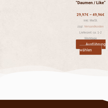
“Daumen / Like”
der
Pro
29,97
€
–
49,96
€
gew
inkl. MwSt.
wer
zzgl.
Versandkosten
Lieferzeit:
ca. 1-2
Werktage
Ausführung
wählen