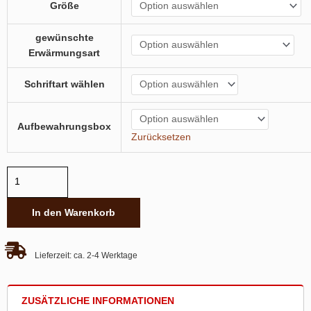
Größe
mit
deinem
gewünschte
Schriftzug
Erwärmungsart
Menge
Schriftart wählen
Aufbewahrungsbox
Zurücksetzen
In den Warenkorb
Lieferzeit:
ca. 2-4 Werktage
ZUSÄTZLICHE INFORMATIONEN