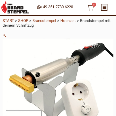
Warenko
Zum
0
+49 351 2780 6220
Inhalt
springen
START
>
SHOP
>
Brandstempel
>
Hochzeit
>
Brandstempel mit
deinem Schriftzug
🔍