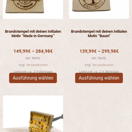
Die
Die
Optionen
Opti
können
könn
auf
auf
der
der
Brandstempel mit deinen Initialen
Brandstempel mit deinen Initialen
Produktseite
Prod
Motiv “Made in Germany”
Motiv “Baum”
gewählt
gewä
werden
werd
149,99
€
–
284,98
€
139,99
€
–
299,98
€
inkl. MwSt.
inkl. MwSt.
zzgl.
Versandkosten
zzgl.
Versandkosten
Lieferzeit:
ca. 2-4 Werktage
Lieferzeit:
ca. 2-4 Werktage
Ausführung wählen
Ausführung wählen
Dieses
Produkt
weist
mehrere
Varianten
auf.