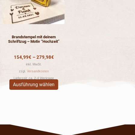
Die
Optionen
können
auf
der
Brandstempel mit deinem
Produktseite
Schriftzug – Motiv “Hochzeit”
gewählt
werden
154,99
€
–
279,98
€
inkl. MwSt.
zzgl.
Versandkosten
Lieferzeit:
ca. 2-4 Werktage
Ausführung wählen