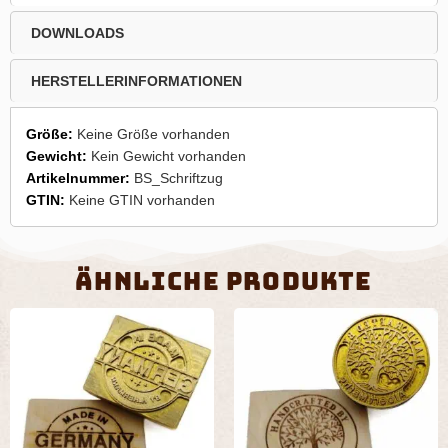
DOWNLOADS
HERSTELLERINFORMATIONEN
Größe:
Keine Größe vorhanden
Gewicht:
Kein Gewicht vorhanden
Artikelnummer:
BS_Schriftzug
GTIN:
Keine GTIN vorhanden
Ähnliche Produkte
Dieses
Dies
Produkt
Prod
weist
weist
mehrere
mehr
Varianten
Vari
auf.
auf.