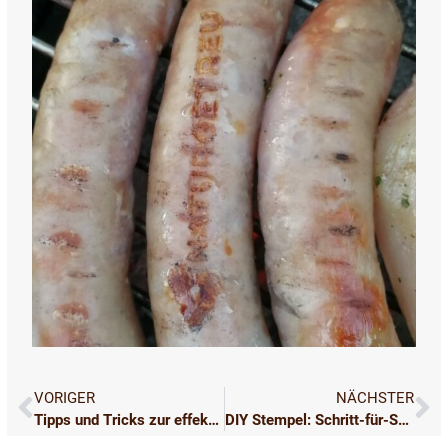
Zurück
Nä
VORIGER
NÄCHSTER
Tipps und Tricks zur effektiven Reinigung deiner Brennplatte
DIY Stempel: Schritt-für-Schritt-Anleitung